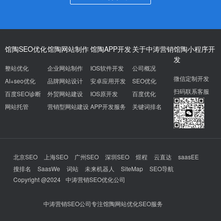
馆陶SEO优化
馆陶网站制作
馆陶APP开发
关于中涛营销
馆陶小程序开
发
整站优化
企业网站制作
IOS软件开发
公司概况
微信定制开发
AI+seo优化
品牌网站设计
安卓应用开发
SEO优化
扫码联系客服
百度SEO诊断
外贸网站建设
IOS原开发
百度优化
网站托管
营销型网站建设
APP开发服务
关键词排名
北京SEO
上海SEO
广州SEO
深圳SEO
煜程
云直达
saasEE
搜排名
SaasWe
词站
未来机器人
SiteMap
SEO导航
Copyright @2024
中涛营销SEO优化公司
中涛营销SEO公司专注馆陶网站优化SEO服务