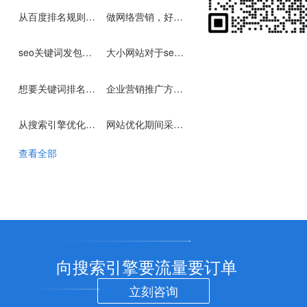
从百度排名规则中，发掘百度seo优化快捷方案
做网络营销，好处在哪
seo关键词发包技术对于网站权重排名真的有影响吗？
大小网站对于seo优化重视程度区分于排名与内容
想要关键词排名上首页不难，稳定排名位置才是优化难点
企业营销推广方式中，不论选择seo优化还是sem竞价都是利弊参半
从搜索引擎优化的目的与优势倡导企业网站做seo优化
网站优化期间采用301跳转合并不是一个正确的举措
查看全部
向搜索引擎要流量要订单
立刻咨询