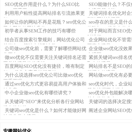
业seo优化公司
因素有哪些？
SEO优化作用是什么？为什么SEO比
SEO能做什么？不
SEM更重要？
有流量等功能
利用用户粘性提高网站排名引流效果更
关键词排名优化对企
好
影响网站访问量
如何让你的网站不再是花瓶？seo优化公
seo存在的意义是什
司来帮你的网站升值
体验与seo优化有什
初学者从事SEM工作的技巧有哪些
对于网站而言SEO优
时进行
结合百度搜索引擎规则，网站优化公司
企业网站优化不管需
总能在seo算法中找到出路
要真实流量
公司做seo优化前，需要了解哪些网站优
企业做seo优化没效果
化要点？
点误区
做seo优化不仅需要关注关键词排名还需
紧抓关键词seo排名
要关注流量的稳定性
取有效流量
百度网站SEO优化没有捷径，唯有制定
网站排名不是SEO
好seo优化方案且长期坚持
把握有效流量
为什么说选择seo优化公司比做seo优化
网站做seo优化有必
更重要呢？
通过seo优化方式更容易提高用户体验和
seo优化时代，企业站
转化率
服务挖掘更大潜力
中小企业做seo优化有哪些讲究？
seo优化外包能解决哪
外包价格多少？
从关键词“SEO”来优化分析各行业网站
关键词的选择决定搜
排名的好处
关键词seo优化是什么？如何才能做好网
阐述企业网站SEO
站优化带来流量？
安徽网站优化