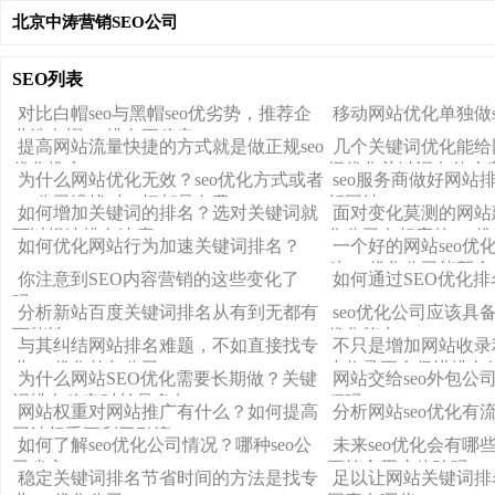
北京中涛营销SEO公司
SEO列表
对比白帽seo与黑帽seo优劣势，推荐企
移动网站优化单独做s
业选白帽seo排名更稳定
提高网站流量快捷的方式就是做正规seo
几个关键词优化能给
优化推广
择优化关键词有什么
为什么网站优化无效？seo优化方式或者
seo服务商做好网站
seo公司没找对一切都是白费
析网站
如何增加关键词的排名？选对关键词就
面对变化莫测的网站
可以提速排名速度
化公司有相应的seo
如何优化网站行为加速关键词排名？
一个好的网站seo优
种seo优化公司能帮
你注意到SEO内容营销的这些变化了
如何通过SEO优化
吗？
分析新站百度关键词排名从有到无都有
seo优化公司应该具
可能性
优化能力？
与其纠结网站排名难题，不如直接找专
不只是增加网站收录
业seo优化外包公司
少收录更会促进排名
为什么网站SEO优化需要长期做？关键
网站交给seo外包公
词排名稳定时长是多久？
程吗？
网站权重对网站推广有什么？如何提高
分析网站seo优化有
网站权重更利于引流？
如何了解seo优化公司情况？哪种seo公
未来seo优化会有哪些
司省心？
更符合用户体验吗？
稳定关键词排名节省时间的方法是找专
足以让网站关键词排