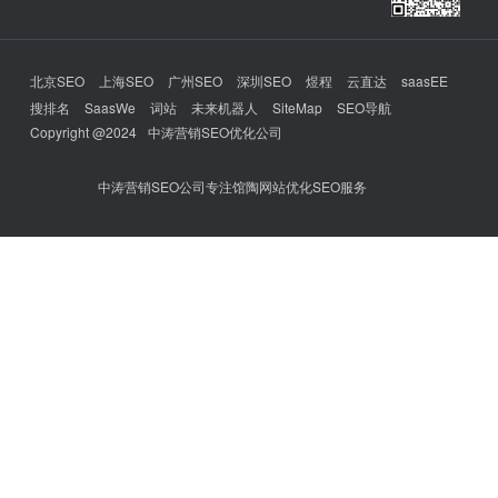
北京SEO
上海SEO
广州SEO
深圳SEO
煜程
云直达
saasEE
搜排名
SaasWe
词站
未来机器人
SiteMap
SEO导航
Copyright @2024
中涛营销SEO优化公司
中涛营销SEO公司专注馆陶网站优化SEO服务