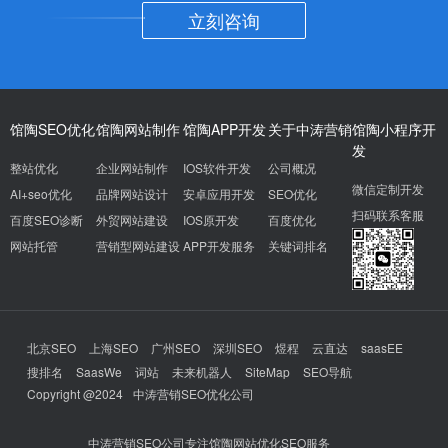
立刻咨询
馆陶SEO优化
馆陶网站制作
馆陶APP开发
关于中涛营销
馆陶小程序开
发
整站优化
企业网站制作
IOS软件开发
公司概况
微信定制开发
AI+seo优化
品牌网站设计
安卓应用开发
SEO优化
扫码联系客服
百度SEO诊断
外贸网站建设
IOS原开发
百度优化
网站托管
营销型网站建设
APP开发服务
关键词排名
北京SEO
上海SEO
广州SEO
深圳SEO
煜程
云直达
saasEE
搜排名
SaasWe
词站
未来机器人
SiteMap
SEO导航
Copyright @2024
中涛营销SEO优化公司
中涛营销SEO公司专注馆陶网站优化SEO服务