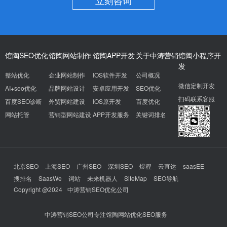
立刻咨询
馆陶SEO优化
馆陶网站制作
馆陶APP开发
关于中涛营销
馆陶小程序开
发
整站优化
企业网站制作
IOS软件开发
公司概况
微信定制开发
AI+seo优化
品牌网站设计
安卓应用开发
SEO优化
扫码联系客服
百度SEO诊断
外贸网站建设
IOS原开发
百度优化
网站托管
营销型网站建设
APP开发服务
关键词排名
北京SEO
上海SEO
广州SEO
深圳SEO
煜程
云直达
saasEE
搜排名
SaasWe
词站
未来机器人
SiteMap
SEO导航
Copyright @2024
中涛营销SEO优化公司
中涛营销SEO公司专注馆陶网站优化SEO服务